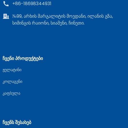
+86-18698344931
№99, არხის მარგალიტის მოედანი, ილანის გზა,
სიმინგის რაიონი, სიამენი, ჩინეთი.
ᲩᲕᲔᲜᲘ ᲞᲠᲝᲓᲣᲥᲢᲔᲑᲘ
ჟელატინი
კოლაგენი
კაფსულა
ᲩᲕᲔᲜᲡ ᲨᲔᲡᲐᲮᲔᲑ